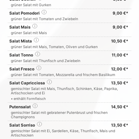
grüner Salat mit Gurken
Salat Pomodori
i
9,00 €*
grüner Salat mit Tomaten und Zwiebeln
Salat Mais
i
9,00 €*
grüner Salat mit Mais
Salat Mista
i
10,50 €*
grüner Salat mit Mais, Tomaten, Oliven und Gurken
Salat Tonno
i
11,00 €*
grüner Salat mit Thunfisch und Zwiebeln
Salat Fresco
i
12,00 €*
grüner Salat mit Tomaten, Mozzarella und frischem Basilikum
Salat Capricciosa
i
13,50 €*
gemischter Salat mit Mais, Thunfisch, Schinken, Käse, Paprika,
Artischocken und Ei
• enthällt Formfleisch
Putensalat
i
14,50 €*
gemischter Salat mit gebratener Putenbrust und frischen
Champignons
Salat Sorriso
i
13,50 €*
gemischter Salat mit Ei, Sardellen, Käse, Thunfisch, Mais und
Artischocken